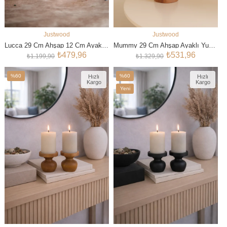
Justwood
Justwood
SEPETE EKLE
SEPETE EKLE
Lucca 29 Cm Ahşap 12 Cm Ayaklı Yuvarlak Pasta Sunum Servis Tabağı
Mummy 29 Cm Ahşap Ayaklı Yuvarlak Pasta Sunum Servis Tabağı
₺479,96
₺531,96
₺1.199,90
₺1.329,90
%60
%60
Hızlı
Hızlı
Kargo
Kargo
İndirim
İndirim
Yeni
%60İndirim
%60İndirim
Ürün