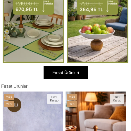
Fırsat Ürünleri
Fırsat Ürünleri
%65
%65
Hızlı
Hızlı
Kargo
Kargo
İndirim
İndirim
Yeni
Yeni
%65İndirim
%65İndirim
Ürün
Ürün