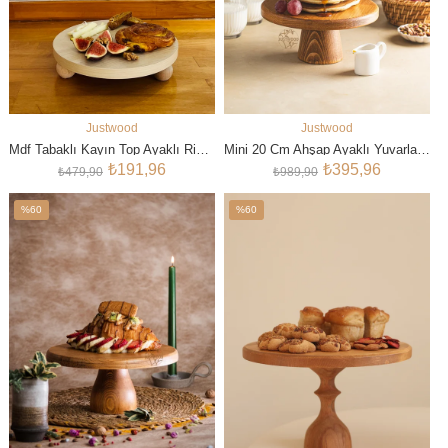
Justwood
Justwood
SEPETE EKLE
SEPETE EKLE
Mdf Tabaklı Kayın Top Ayaklı Risus 25 Cm Yuvarlak Pasta Sunum Servis Tabağı
Mini 20 Cm Ahşap Ayaklı Yuvarlak Pasta Kurabiye Sunum Servis Tabağı
₺191,96
₺395,96
₺479,90
₺989,90
%60
%60
İndirim
İndirim
%60İndirim
%60İndirim