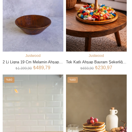
Justwood
Justwood
SEPETE EKLE
SEPETE EKLE
2 Li Ligna 19 Cm Melamin Ahşap Rölyefli Salata Tabağı, Servis Tabağı, Çukur Kase, Çerezlik
Tek Katlı Ahşap Bayram Şekerliği & Çikolatalık, Servis Sunum Tabağı, Lokum Sunumluk
₺489,79
₺230,97
₺1.399,90
₺659,90
%60
%60
İndirim
İndirim
%60İndirim
%60İndirim