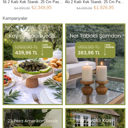
5li 2 Katlı Kek Standı, 25 Cm Pastalık, 25 Cm Risus, 17x25 Risus,25x25 Piramit Ahşap Çeyiz Seti
4lü 2 Katlı Kek Standı, 25 Cm Pastalık, 25 Cm Risus, 17x25 Risus Küçük Boy Ahşap Çeyiz Seti
₺2.349,95
₺1.926,95
₺4.999,90
₺4.099,90
Kampanyalar