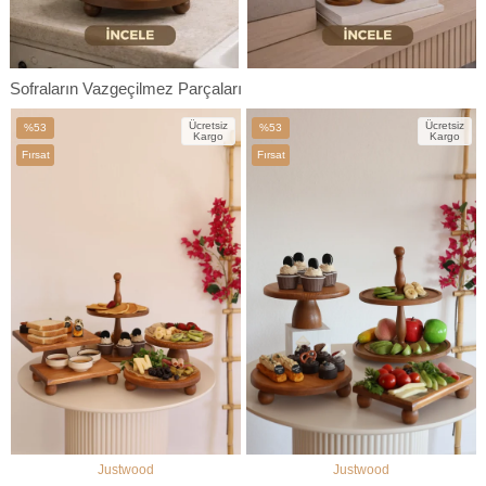
Sofraların Vazgeçilmez Parçaları
Ücretsiz
Ücretsiz
%53
%53
Kargo
Kargo
İndirim
İndirim
Fırsat
Fırsat
%53İndirim
%53İndirim
Ürünü
Ürünü
Justwood
Justwood
SEPETE EKLE
SEPETE EKLE