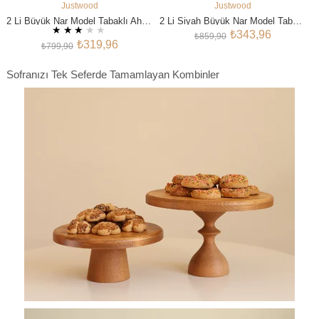
Justwood
Justwood
SEPETE EKLE
SEPETE EKLE
2 Li Büyük Nar Model Tabaklı Ahşap Şamdan Seti, Dekoratif Şamdan
2 Li Siyah Büyük Nar Model Tabaklı Ahşap Şamdan Seti, Dekoratif Şamdan
★
★
★
★
★
₺343,96
₺859,90
₺319,96
₺799,90
Sofranızı Tek Seferde Tamamlayan Kombinler